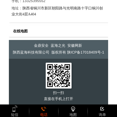
手机：13325395552
地址：
陕西省铜川市新区朝阳路与光明南路十字口铜川创
业大街4层A404
在线地图
金鼎安全
蓝海之光
安徽网新
陕西蓝海科技有限公司 版权所有
陕ICP备17018409号-1
扫一扫
直接在手机上打开
短信
电话
地图
询单